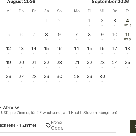
August 2026
September 2026
Mi
Do
Fr
Sa
So
Mo
Di
Mi
Do
Fr
1
2
1
2
3
4
-
-
-
-
-
102 $
5
6
7
8
9
7
8
9
10
11
-
-
-
-
-
-
-
-
-
89 $
12
13
14
15
16
14
15
16
17
18
-
-
-
-
-
-
-
-
-
-
19
20
21
22
23
21
22
23
24
25
-
-
-
-
-
-
-
-
-
-
26
27
28
29
30
28
29
30
-
-
-
-
-
-
-
-
—
Abreise
n USD, pro Zimmer, für 2 Erwachsene , ab 1 Nacht (Steuern inbegriffen)
Promo
achsene · 1 Zimmer