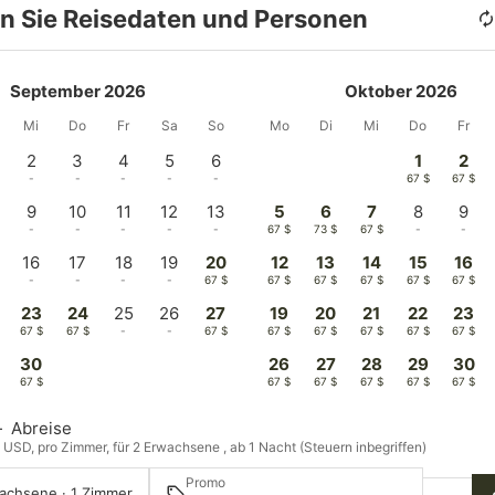
n Sie Reisedaten und Personen
September 2026
Oktober 2026
Mi
Do
Fr
Sa
So
Mo
Di
Mi
Do
Fr
2
3
4
5
6
1
2
-
-
-
-
-
67 $
67 $
9
10
11
12
13
5
6
7
8
9
-
-
-
-
-
67 $
73 $
67 $
-
-
16
17
18
19
20
12
13
14
15
16
-
-
-
-
67 $
67 $
67 $
67 $
67 $
67 $
23
24
25
26
27
19
20
21
22
23
67 $
67 $
-
-
67 $
67 $
67 $
67 $
67 $
67 $
30
26
27
28
29
30
67 $
67 $
67 $
67 $
67 $
67 $
—
Abreise
n USD, pro Zimmer, für 2 Erwachsene , ab 1 Nacht (Steuern inbegriffen)
Promo
achsene · 1 Zimmer