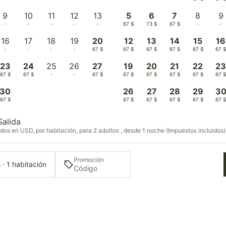
9
10
11
12
13
5
6
7
8
9
-
-
-
-
-
67 $
73 $
67 $
-
-
16
17
18
19
20
12
13
14
15
16
-
-
-
-
67 $
67 $
67 $
67 $
67 $
67 
23
24
25
26
27
19
20
21
22
2
67 $
67 $
-
-
67 $
67 $
67 $
67 $
67 $
67 
30
26
27
28
29
3
67 $
67 $
67 $
67 $
67 $
67 
Salida
dos en USD, por habitación, para 2 adultos , desde 1 noche (Impuestos incluidos)
Promoción
 · 1 habitación