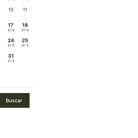
10
11
-
-
17
18
$
67 $
67 $
3
24
25
$
67 $
67 $
0
31
$
67 $
Buscar