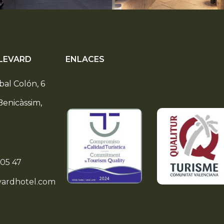
LEVARD
ENLACES
bal Colón, 6
Benicàssim,
 05 47
vardhotel.com