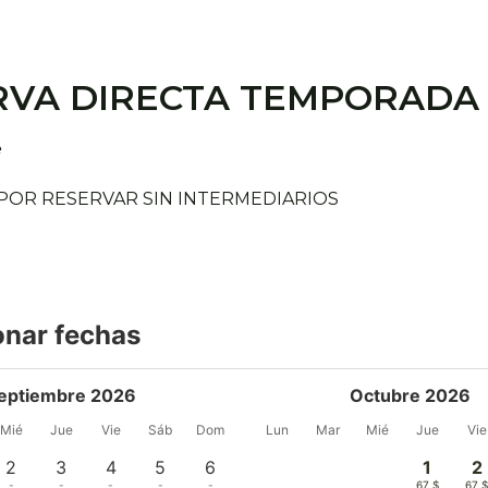
RVA DIRECTA TEMPORADA
e
 POR RESERVAR SIN INTERMEDIARIOS
onar fechas
eptiembre 2026
Octubre 2026
Mié
Jue
Vie
Sáb
Dom
Lun
Mar
Mié
Jue
Vie
2
3
4
5
6
1
2
-
-
-
-
-
67 $
67 