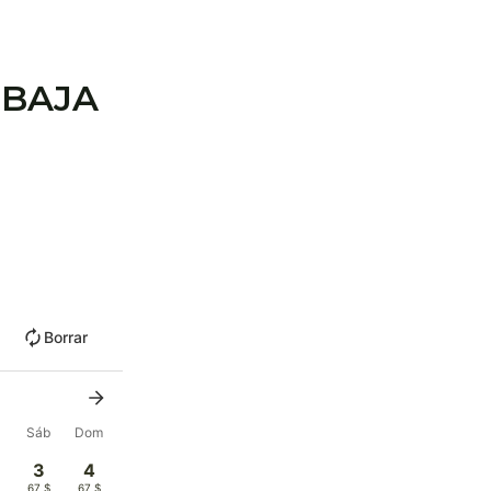
 BAJA
Borrar
Sáb
Dom
3
4
$
67 $
67 $