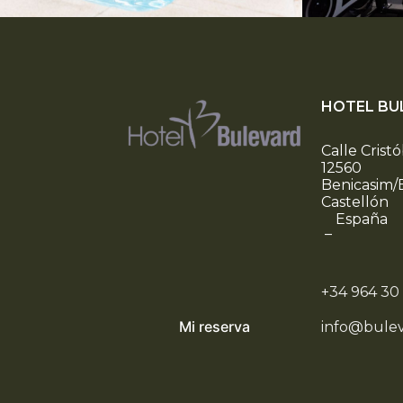
HOTEL BU
Calle Cristó
12560
Benicasim/
Castellón
España
–
+34 964 30
Mi reserva
info@bule