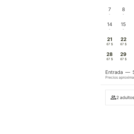
7
8
-
-
14
15
-
-
21
22
67 $
67 $
28
29
67 $
67 $
Entrada
—
Precios aproxima
2 adultos