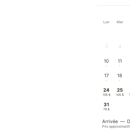
Lun
Mar
3
4
-
-
10
11
-
-
17
18
-
-
24
25
105 $
105 $
31
79 $
Arrivée
—
D
Prix approximatif