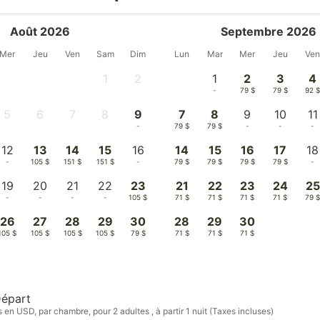
Août 2026
Septembre 2026
Mer
Jeu
Ven
Sam
Dim
Lun
Mar
Mer
Jeu
Ve
1
2
1
2
3
4
-
-
-
79 $
79 $
92 
5
6
7
8
9
7
8
9
10
11
-
-
-
-
-
79 $
79 $
-
-
-
12
13
14
15
16
14
15
16
17
18
-
105 $
151 $
151 $
-
79 $
79 $
79 $
79 $
-
19
20
21
22
23
21
22
23
24
25
-
-
-
-
105 $
71 $
71 $
71 $
71 $
79 
26
27
28
29
30
28
29
30
105 $
105 $
105 $
105 $
79 $
71 $
71 $
71 $
épart
s en USD, par chambre, pour 2 adultes , à partir 1 nuit (Taxes incluses)