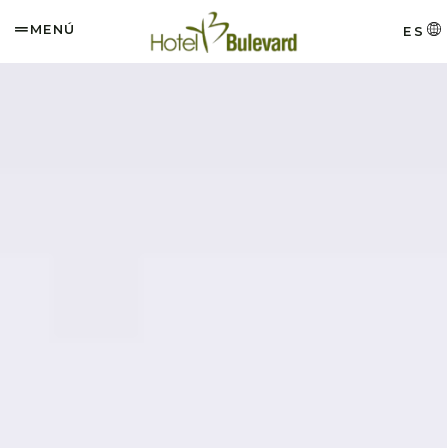
MENÚ
ES