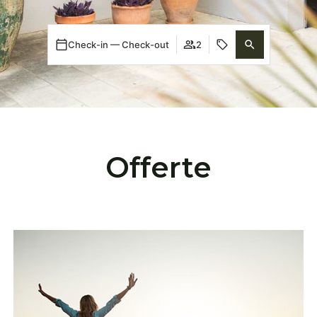
Check-in — Check-out
2
Offerte